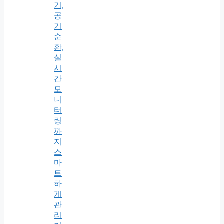
기,
공
기
순
환,
실
시
간
모
니
터
링
까
지
스
마
트
하
게
관
리