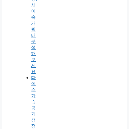
서
이
숙
캐
릭
터
분
석
해
보
세
요
다
이
슨
가
습
공
기
청
정