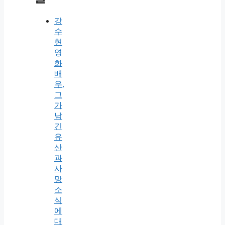
강
수
현
영
화
배
우,
그
가
남
긴
유
산
과
사
망
소
식
에
대