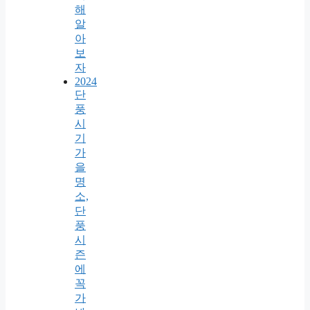
해
알
아
보
자
2024
단
풍
시
기
가
을
명
소,
단
풍
시
즌
에
꼭
가