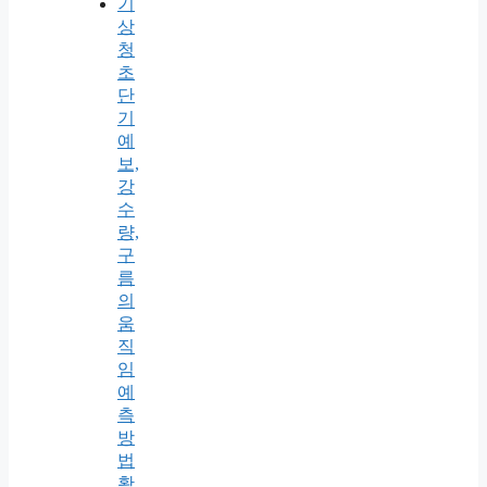
기
상
청
초
단
기
예
보,
강
수
량,
구
름
의
움
직
임
예
측
방
법
확