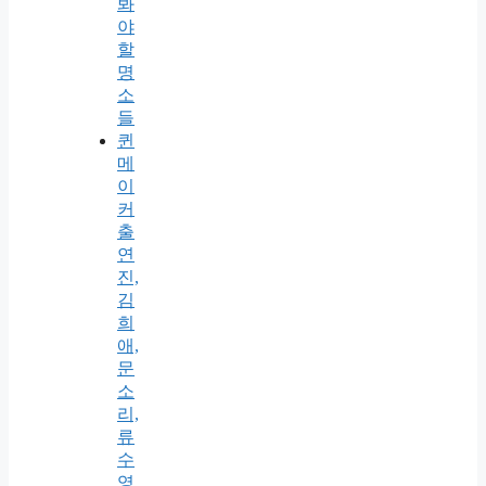
봐
야
할
명
소
들
퀸
메
이
커
출
연
진,
김
희
애,
문
소
리,
류
수
영,