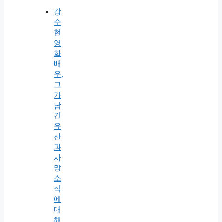
강
수
현
영
화
배
우,
그
가
남
긴
유
산
과
사
망
소
식
에
대
해