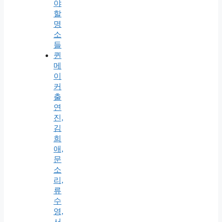
야
할
명
소
들
퀸
메
이
커
출
연
진,
김
희
애,
문
소
리,
류
수
영,
서