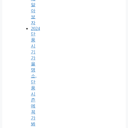
알
아
보
자
2024
단
풍
시
기
가
을
명
소,
단
풍
시
즌
에
꼭
가
봐