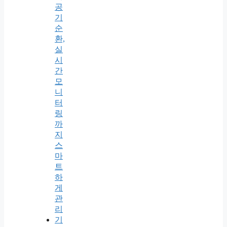
공
기
순
환,
실
시
간
모
니
터
링
까
지
스
마
트
하
게
관
리
기