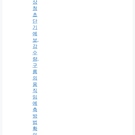
상
청
초
단
기
예
보,
강
수
량,
구
름
의
움
직
임
예
측
방
법
확
인