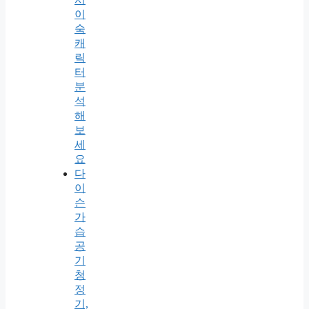
이
숙
캐
릭
터
분
석
해
보
세
요
다
이
슨
가
습
공
기
청
정
기,