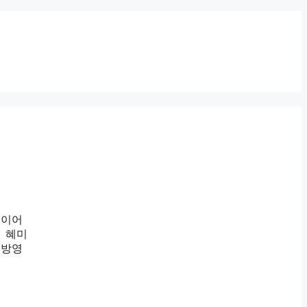
 이어
파 혜미
 방영