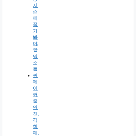
시
즌
에
꼭
가
봐
야
할
명
소
들
퀸
메
이
커
출
연
진,
김
희
애,