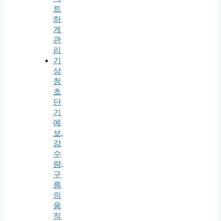
트
하
게
관
리
기
상
청
초
단
기
예
보,
강
수
량,
구
름
의
움
직