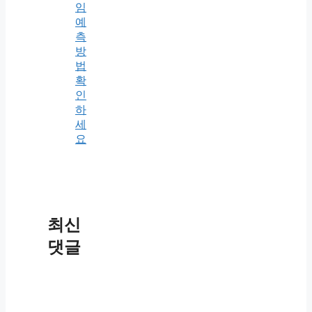
임
예
측
방
법
확
인
하
세
요
최신
댓글