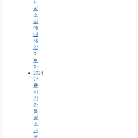
사
망
소
식
에
대
해
알
아
보
자
2024
단
풍
시
기
가
을
명
소,
단
풍