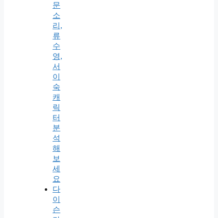
문
소
리,
류
수
영,
서
이
숙
캐
릭
터
분
석
해
보
세
요
다
이
슨