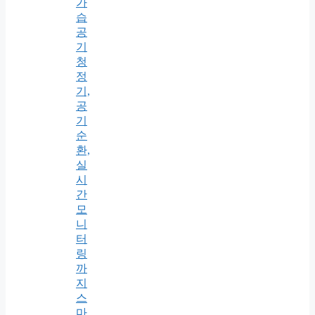
가
습
공
기
청
정
기,
공
기
순
환,
실
시
간
모
니
터
링
까
지
스
마