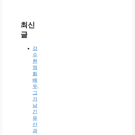
최신
글
강
수
현
영
화
배
우,
그
가
남
긴
유
산
과