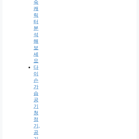
숙
캐
릭
터
분
석
해
보
세
요
다
이
슨
가
습
공
기
청
정
기,
공
기