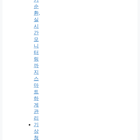
순
환,
실
시
간
모
니
터
링
까
지
스
마
트
하
게
관
리
기
상
청