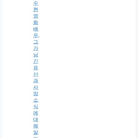
수
현
영
화
배
우,
그
가
남
긴
유
산
과
사
망
소
식
에
대
해
알