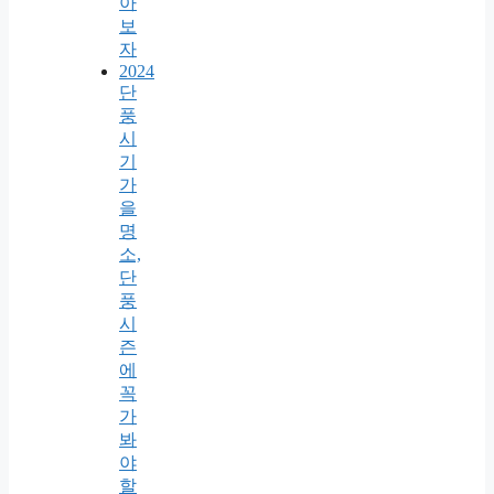
아
보
자
2024
단
풍
시
기
가
을
명
소,
단
풍
시
즌
에
꼭
가
봐
야
할