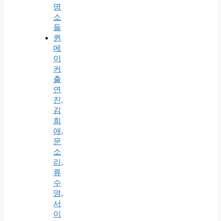
명
소
들
퀸
메
이
커
출
연
진,
김
희
애,
문
소
리,
류
수
영,
서
이