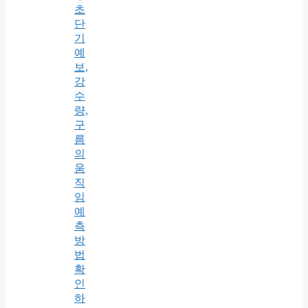
초
단
기
예
보,
강
수
량,
구
름
의
움
직
임
예
측
방
법
확
인
하