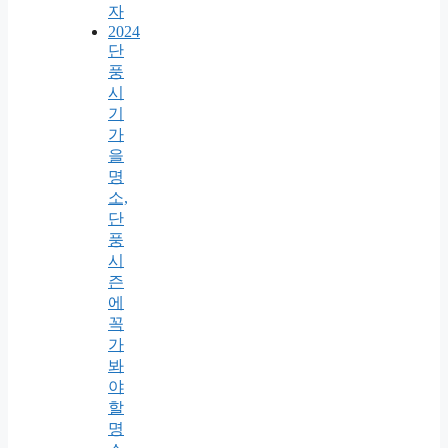
자
2024
단
풍
시
기
가
을
명
소,
단
풍
시
즌
에
꼭
가
봐
야
할
명