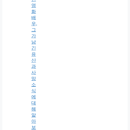
영
화
배
우,
그
가
남
긴
유
산
과
사
망
소
식
에
대
해
알
아
보