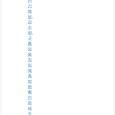
단
기
예
보,
강
수
량,
구
름
의
움
직
임
예
측
방
법
확
인
하
세
요