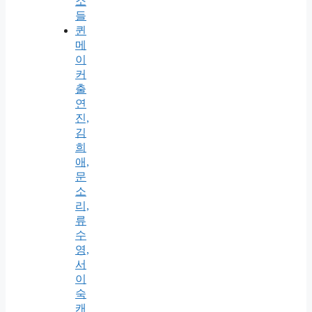
소
들
퀸
메
이
커
출
연
진,
김
희
애,
문
소
리,
류
수
영,
서
이
숙
캐