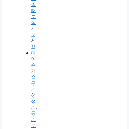
릭
터
분
석
해
보
세
요
다
이
슨
가
습
공
기
청
정
기,
공
기
순