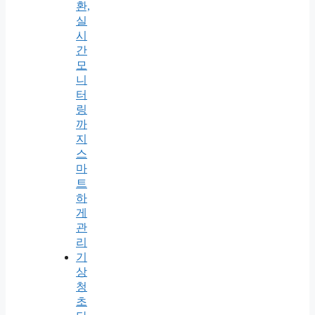
환,
실
시
간
모
니
터
링
까
지
스
마
트
하
게
관
리
기
상
청
초