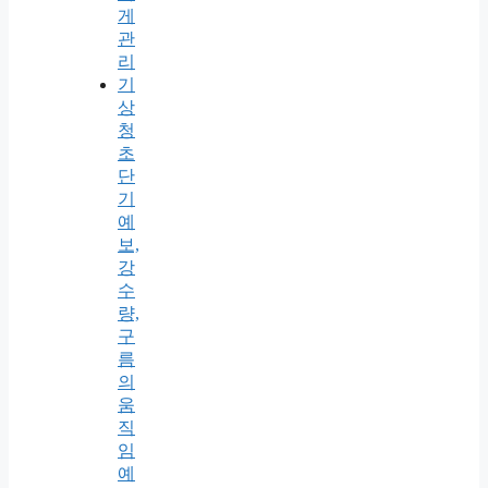
게
관
리
기
상
청
초
단
기
예
보,
강
수
량,
구
름
의
움
직
임
예