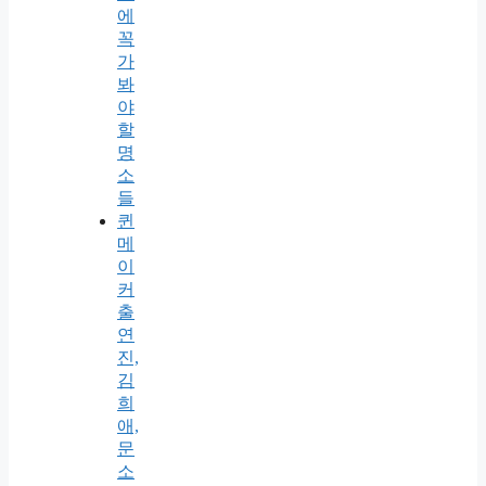
에
꼭
가
봐
야
할
명
소
들
퀸
메
이
커
출
연
진,
김
희
애,
문
소