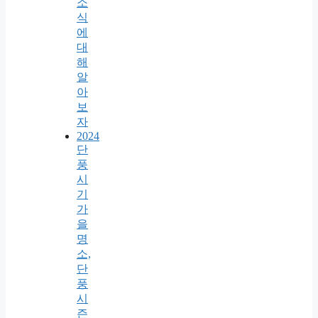
소
식
에
대
해
알
아
보
자
2024
단
풍
시
기
가
을
명
소,
단
풍
시
즌