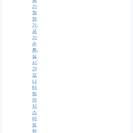
공
기
청
정
기,
공
기
순
환,
실
시
간
모
니
터
링
까
지
스
마
트
하