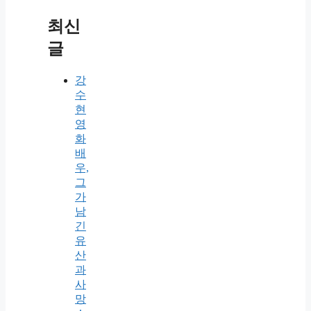
최신
글
강
수
현
영
화
배
우,
그
가
남
긴
유
산
과
사
망