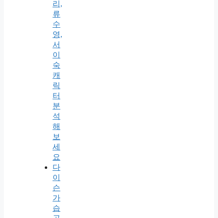
리,
류
수
영,
서
이
숙
캐
릭
터
분
석
해
보
세
요
다
이
슨
가
습