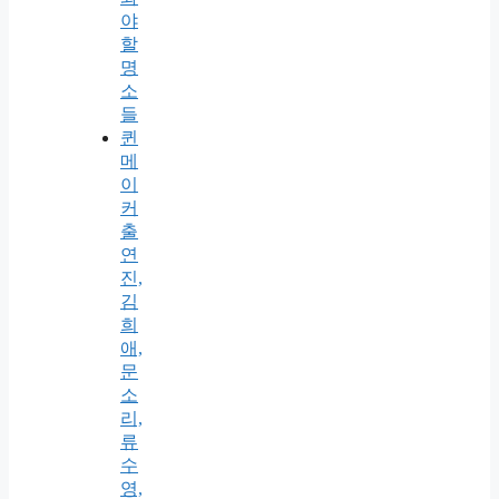
야
할
명
소
들
퀸
메
이
커
출
연
진,
김
희
애,
문
소
리,
류
수
영,