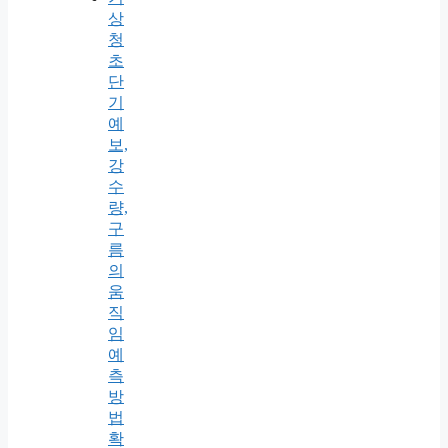
상
청
초
단
기
예
보,
강
수
량,
구
름
의
움
직
임
예
측
방
법
확