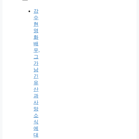
강
수
현
영
화
배
우,
그
가
남
긴
유
산
과
사
망
소
식
에
대