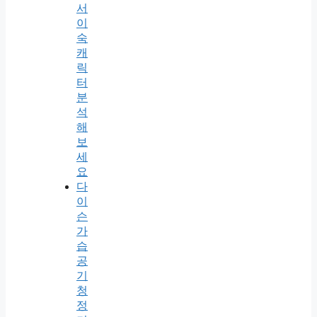
서
이
숙
캐
릭
터
분
석
해
보
세
요
다
이
슨
가
습
공
기
청
정