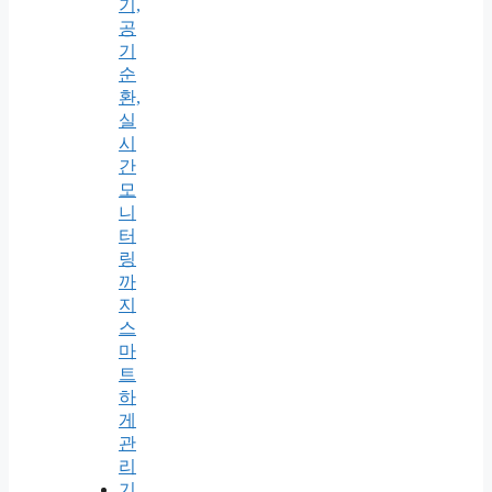
기,
공
기
순
환,
실
시
간
모
니
터
링
까
지
스
마
트
하
게
관
리
기