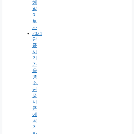
해
알
아
보
자
2024
단
풍
시
기
가
을
명
소,
단
풍
시
즌
에
꼭
가
봐