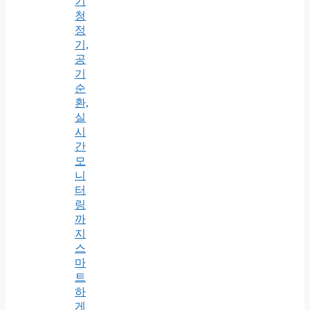
기
청
정
기,
공
기
순
환,
실
시
간
모
니
터
링
까
지
스
마
트
하
게