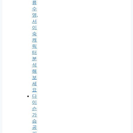
류
수
영,
서
이
숙
캐
릭
터
분
석
해
보
세
요
다
이
슨
가
습
공