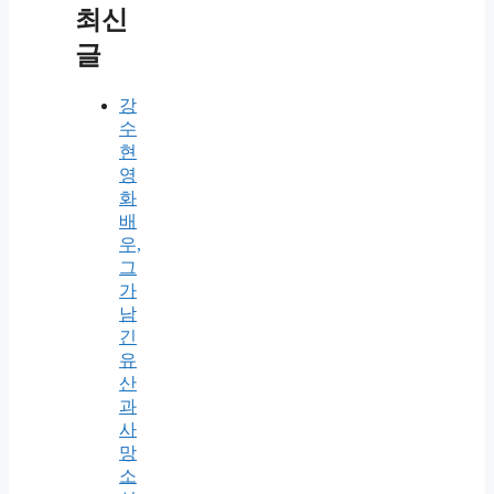
최신
글
강
수
현
영
화
배
우,
그
가
남
긴
유
산
과
사
망
소