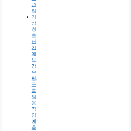
관
리
기
상
청
초
단
기
예
보,
강
수
량,
구
름
의
움
직
임
예
측