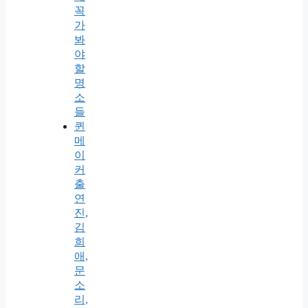
꼭
가
봐
야
할
명
소
들
퀸
메
이
커
출
연
진,
김
희
애,
문
소
리,