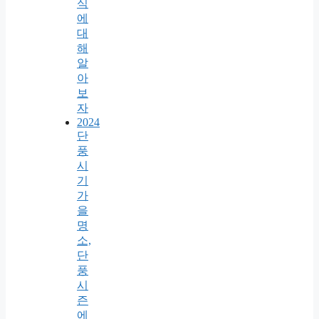
식
에
대
해
알
아
보
자
2024
단
풍
시
기
가
을
명
소,
단
풍
시
즌
에