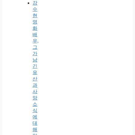
강
수
현
영
화
배
우,
그
가
남
긴
유
산
과
사
망
소
식
에
대
해