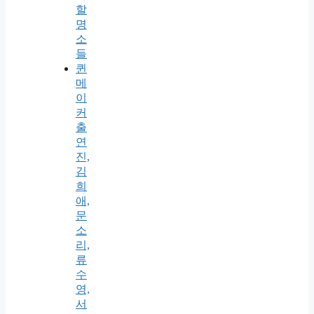
할
명
소
들
퀸
메
이
커
출
연
진,
김
희
애,
문
소
리,
류
수
영,
서