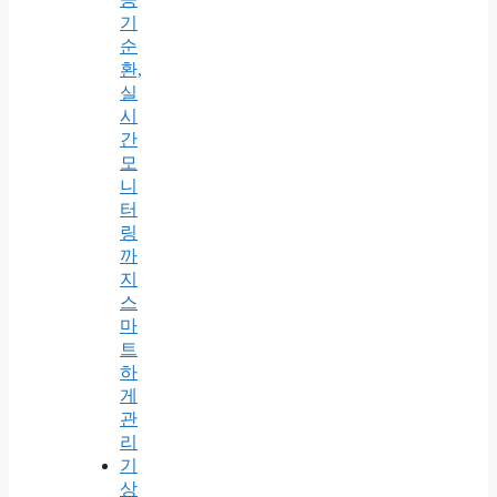
기
순
환,
실
시
간
모
니
터
링
까
지
스
마
트
하
게
관
리
기
상