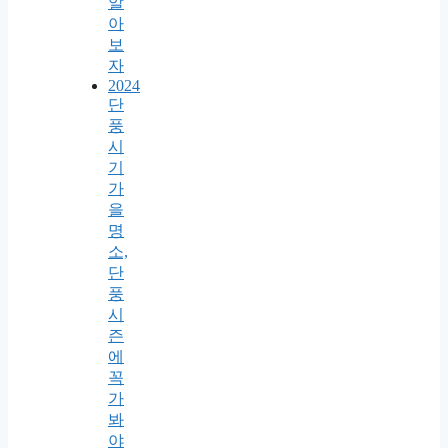
알
아
보
자
2024
단
풍
시
기
가
을
명
소,
단
풍
시
즌
에
꼭
가
봐
야