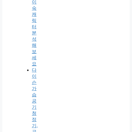
이
숙
캐
릭
터
분
석
해
보
세
요
다
이
슨
가
습
공
기
청
정
기,
공