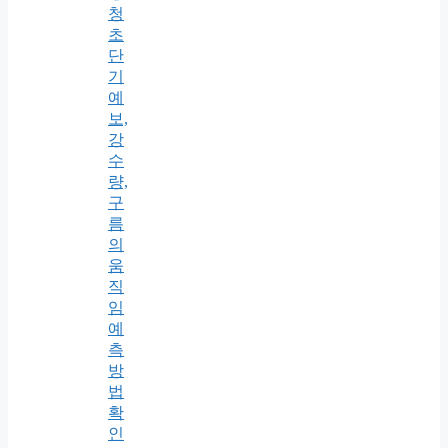
청
초
단
기
예
보,
강
수
량,
구
름
의
움
직
임
예
측
방
법
확
인