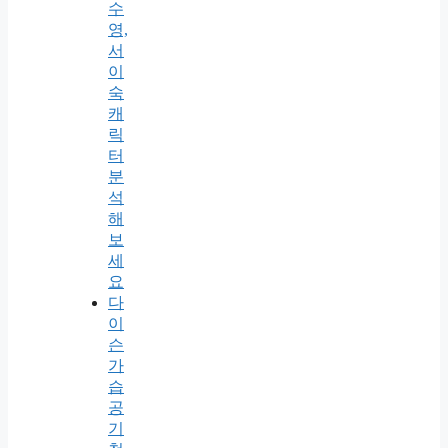
수
영,
서
이
숙
캐
릭
터
분
석
해
보
세
요
다
이
슨
가
습
공
기