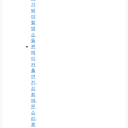
가
봐
야
할
명
소
들
퀸
메
이
커
출
연
진,
김
희
애,
문
소
리,
류