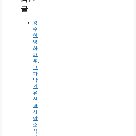
글
강
수
현
영
화
배
우,
그
가
남
긴
유
산
과
사
망
소
식