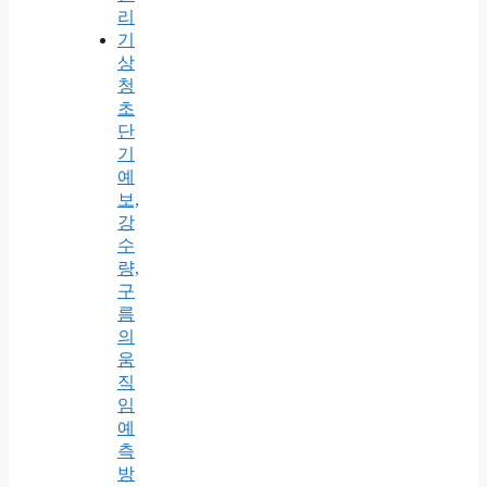
리
기
상
청
초
단
기
예
보,
강
수
량,
구
름
의
움
직
임
예
측
방