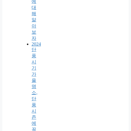
에
대
해
알
아
보
자
2024
단
풍
시
기
가
을
명
소,
단
풍
시
즌
에
꼭