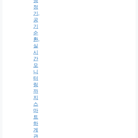
청
정
기,
공
기
순
환,
실
시
간
모
니
터
링
까
지
스
마
트
하
게
관