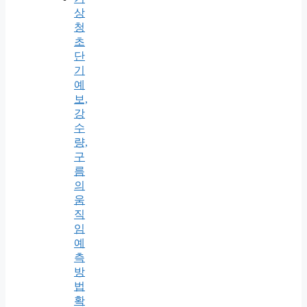
상
청
초
단
기
예
보,
강
수
량,
구
름
의
움
직
임
예
측
방
법
확