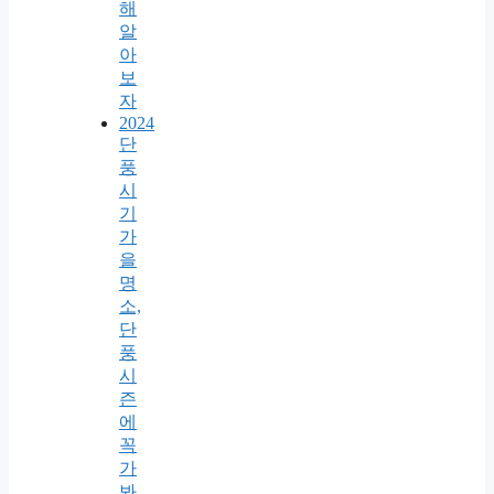
해
알
아
보
자
2024
단
풍
시
기
가
을
명
소,
단
풍
시
즌
에
꼭
가
봐