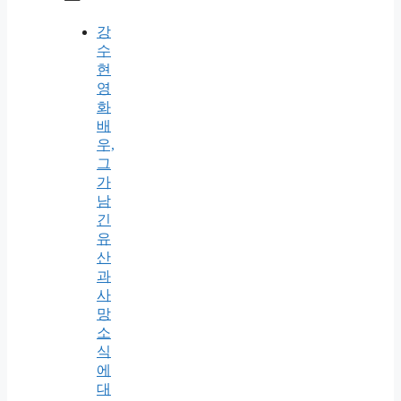
강
수
현
영
화
배
우,
그
가
남
긴
유
산
과
사
망
소
식
에
대