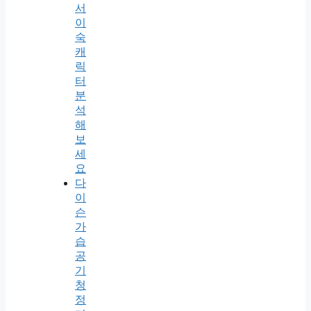
서
이
숙
캐
릭
터
분
석
해
보
세
요
다
이
슨
가
습
공
기
청
정