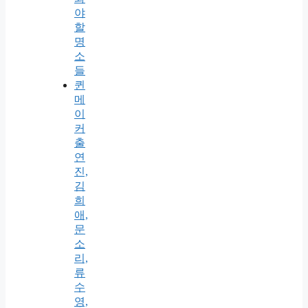
야
할
명
소
들
퀸
메
이
커
출
연
진,
김
희
애,
문
소
리,
류
수
영,