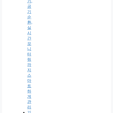
기,
공
기
순
환,
실
시
간
모
니
터
링
까
지
스
마
트
하
게
관
리
기