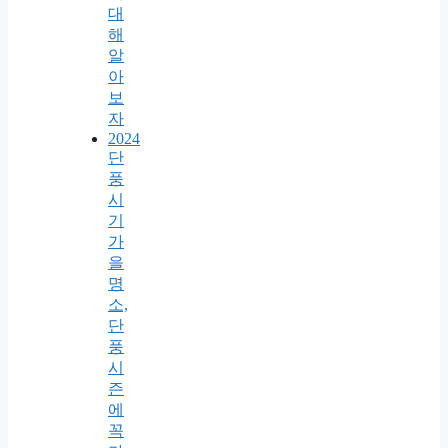
대
해
알
아
보
자
2024
단
풍
시
기
가
을
명
소,
단
풍
시
즌
에
꼭