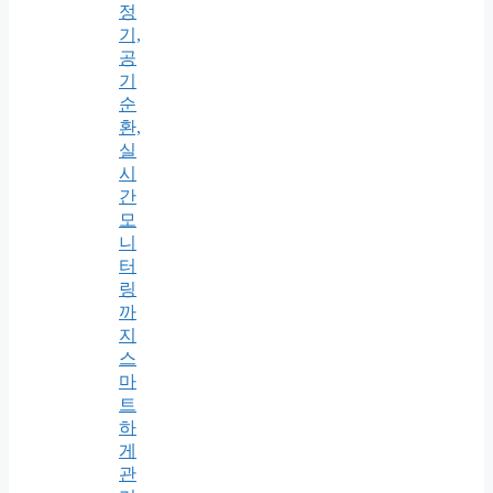
정
기,
공
기
순
환,
실
시
간
모
니
터
링
까
지
스
마
트
하
게
관