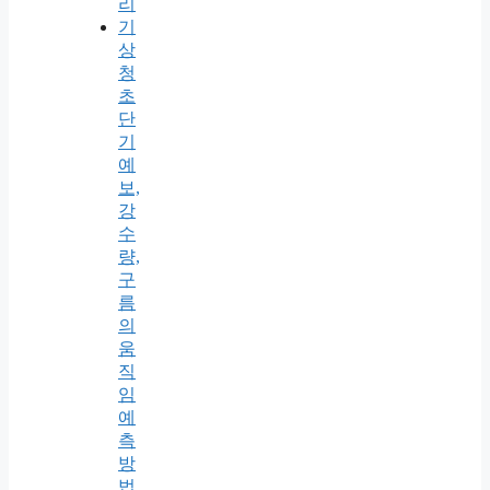
리
기
상
청
초
단
기
예
보,
강
수
량,
구
름
의
움
직
임
예
측
방
법