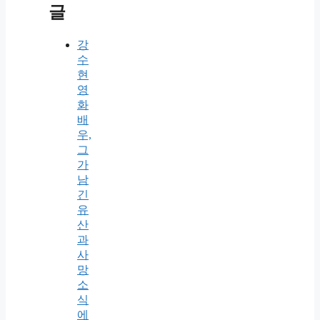
글
강
수
현
영
화
배
우,
그
가
남
긴
유
산
과
사
망
소
식
에