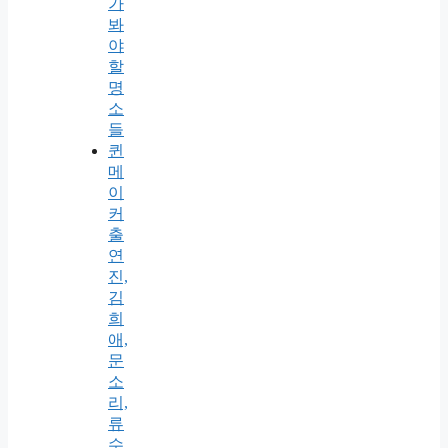
가
봐
야
할
명
소
들
퀸
메
이
커
출
연
진,
김
희
애,
문
소
리,
류
수