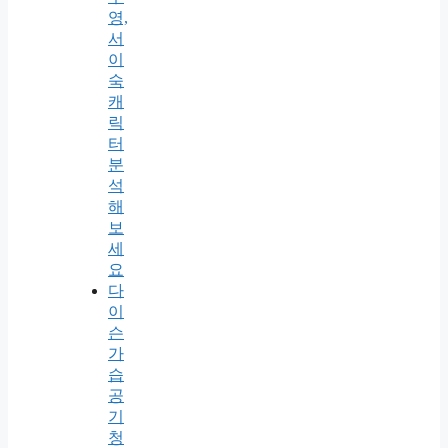
영,
서
이
숙
캐
릭
터
분
석
해
보
세
요
다
이
슨
가
습
공
기
청