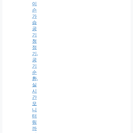
이
슨
가
습
공
기
청
정
기,
공
기
순
환,
실
시
간
모
니
터
링
까