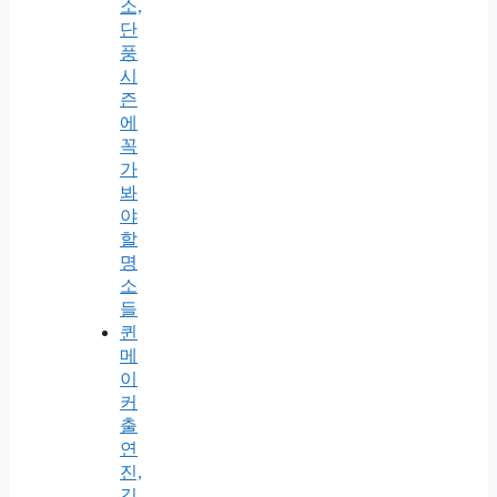
소,
단
풍
시
즌
에
꼭
가
봐
야
할
명
소
들
퀸
메
이
커
출
연
진,
김