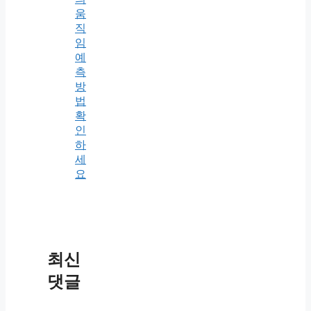
움
직
임
예
측
방
법
확
인
하
세
요
최신
댓글