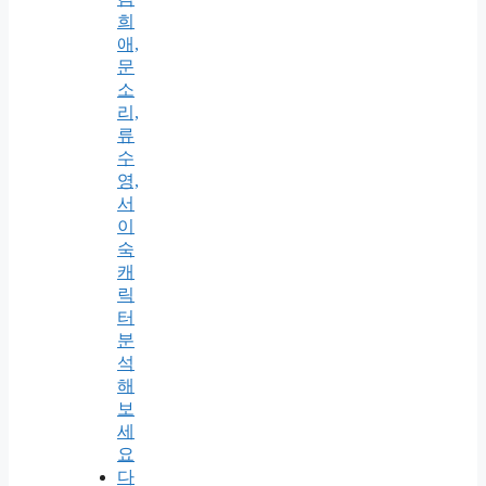
희
애,
문
소
리,
류
수
영,
서
이
숙
캐
릭
터
분
석
해
보
세
요
다