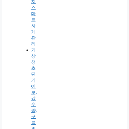
지
스
마
트
하
게
관
리
기
상
청
초
단
기
예
보,
강
수
량,
구
름
의