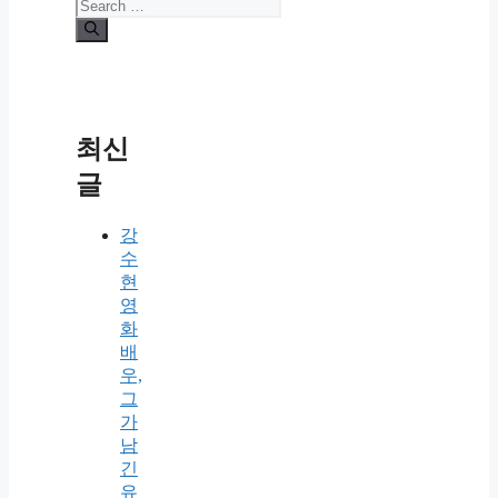
Search
for:
최신
글
강
수
현
영
화
배
우,
그
가
남
긴
유