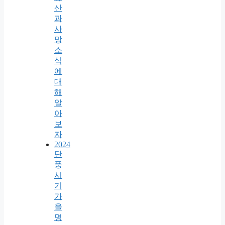
산
과
사
망
소
식
에
대
해
알
아
보
자
2024
단
풍
시
기
가
을
명