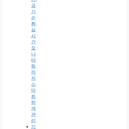
공
기
순
환,
실
시
간
모
니
터
링
까
지
스
마
트
하
게
관
리
기