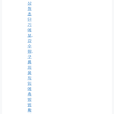
상
청
초
단
기
예
보,
강
수
량,
구
름
의
움
직
임
예
측
방
법
확