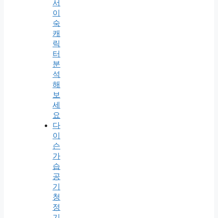
서
이
숙
캐
릭
터
분
석
해
보
세
요
다
이
슨
가
습
공
기
청
정
기,