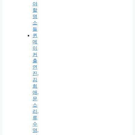
야
할
명
소
들
퀸
메
이
커
출
연
진,
김
희
애,
문
소
리,
류
수
영,