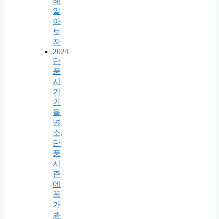
해
알
아
보
자
2024
단
풍
시
기
가
을
명
소,
단
풍
시
즌
에
꼭
가
봐