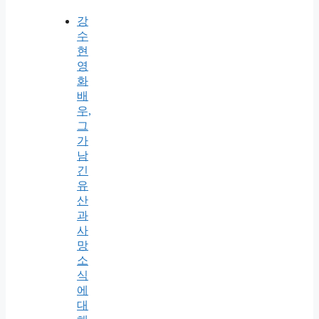
강
수
현
영
화
배
우,
그
가
남
긴
유
산
과
사
망
소
식
에
대