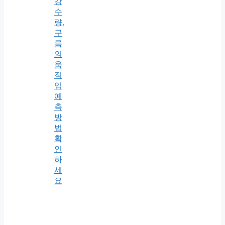
강
수
량,
구
름
의
움
직
임
예
측
방
법
확
인
하
세
요