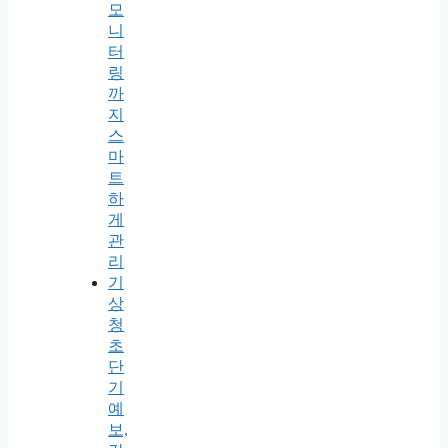
모
니
터
링
까
지
스
마
트
하
게
관
리
기
상
청
초
단
기
예
보,