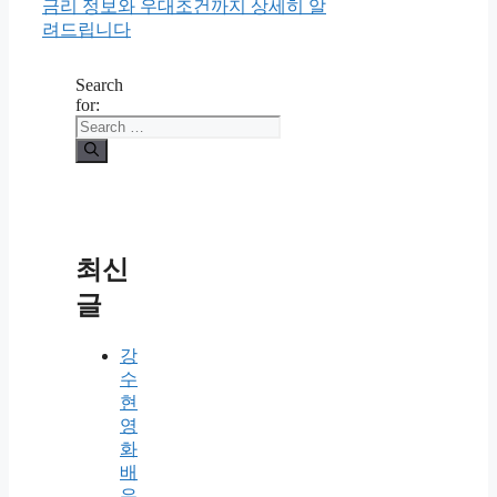
금리 정보와 우대조건까지 상세히 알
려드립니다
Search
for:
최신
글
강
수
현
영
화
배
우,