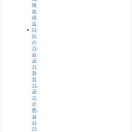
해
보
세
요
다
이
슨
가
습
공
기
청
정
기,
공
기
순
환,
실
시
간