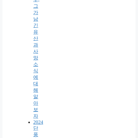
그
가
남
긴
유
산
과
사
망
소
식
에
대
해
알
아
보
자
2024
단
풍