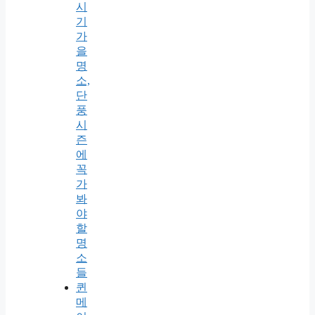
시
기
가
을
명
소,
단
풍
시
즌
에
꼭
가
봐
야
할
명
소
들
퀸
메