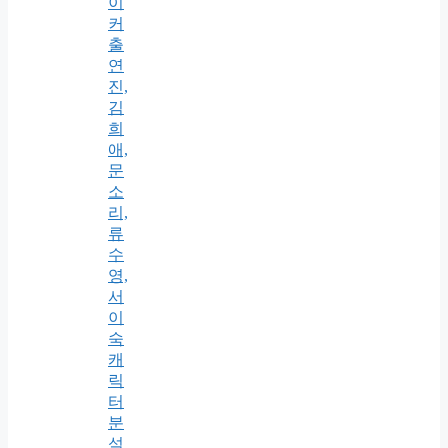
이
커
출
연
진,
김
희
애,
문
소
리,
류
수
영,
서
이
숙
캐
릭
터
분
석