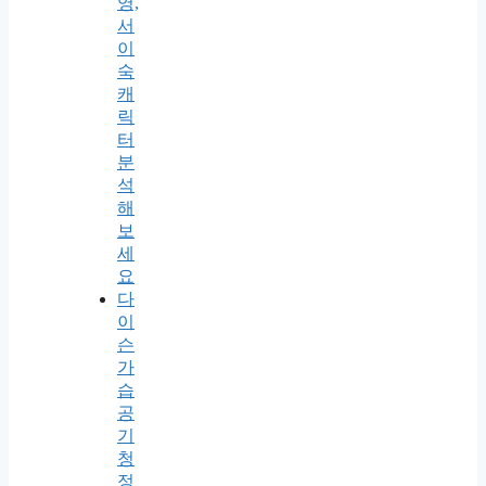
영,
서
이
숙
캐
릭
터
분
석
해
보
세
요
다
이
슨
가
습
공
기
청
정