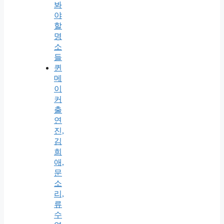
봐
야
할
명
소
들
퀸
메
이
커
출
연
진,
김
희
애,
문
소
리,
류
수