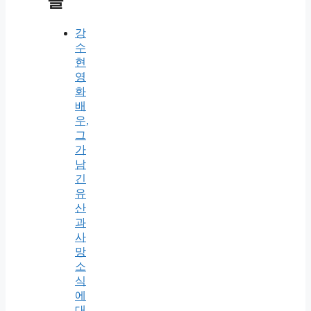
글
강
수
현
영
화
배
우,
그
가
남
긴
유
산
과
사
망
소
식
에
대