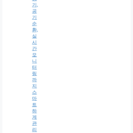
기,
공
기
순
환,
실
시
간
모
니
터
링
까
지
스
마
트
하
게
관
리