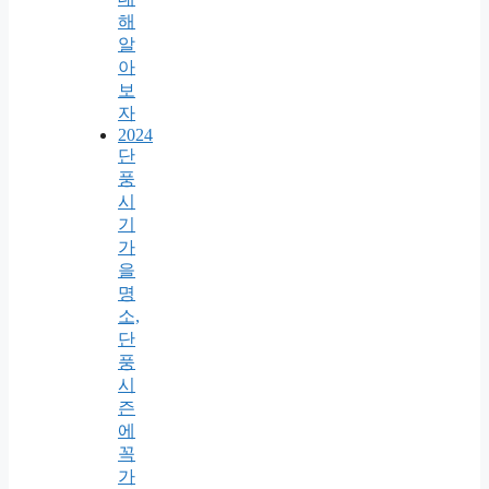
해
알
아
보
자
2024
단
풍
시
기
가
을
명
소,
단
풍
시
즌
에
꼭
가