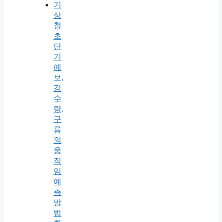
기
상
청
초
단
기
예
보,
강
수
량,
구
름
의
움
직
임
예
측
방
법