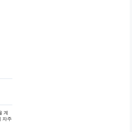
을 계
이 자주