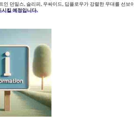
트인 던밀스, 슬리피, 우싸이드, 딥플로우가 강렬한 무대를 선보이
시킬 예정입니다.