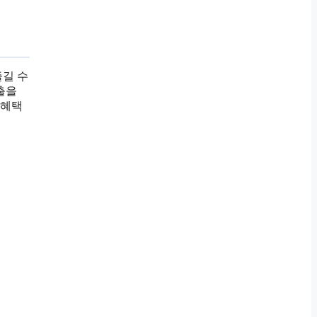
즐길 수
출을
 혜택