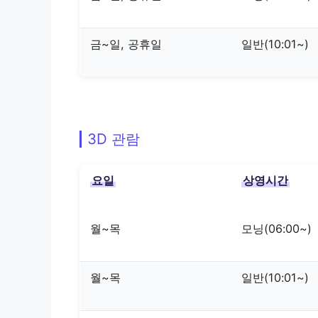
금~일, 공휴일
일반(10:01~)
3D 관람
요일
상영시간
월~목
모닝(06:00~)
월~목
일반(10:01~)