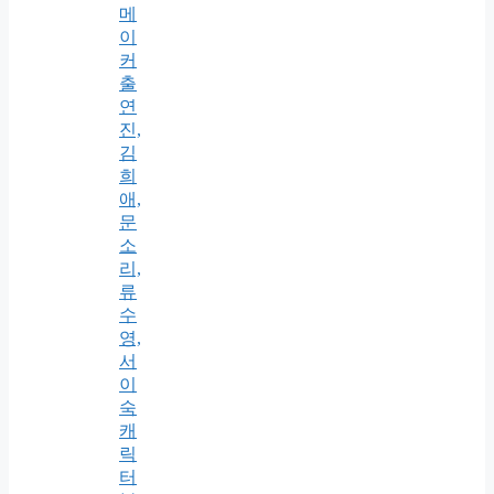
메
이
커
출
연
진,
김
희
애,
문
소
리,
류
수
영,
서
이
숙
캐
릭
터