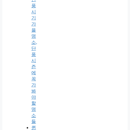
풍
시
기
가
을
명
소,
단
풍
시
즌
에
꼭
가
봐
야
할
명
소
들
퀸