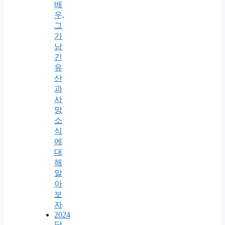
배
우,
그
가
남
긴
유
산
과
사
망
소
식
에
대
해
알
아
보
자
2024
단