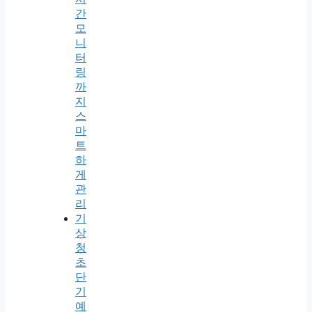
간
모
니
터
링
까
지
스
마
트
하
게
관
리
기
상
청
초
단
기
예