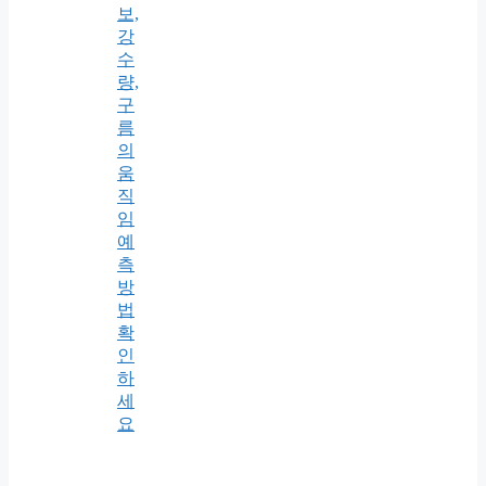
보,
강
수
량,
구
름
의
움
직
임
예
측
방
법
확
인
하
세
요