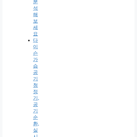
분
석
해
보
세
요
다
이
슨
가
습
공
기
청
정
기,
공
기
순
환,
실
시