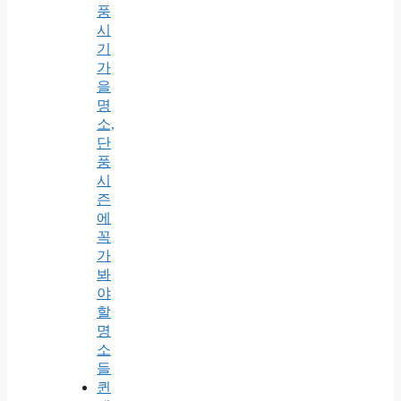
풍
시
기
가
을
명
소,
단
풍
시
즌
에
꼭
가
봐
야
할
명
소
들
퀸