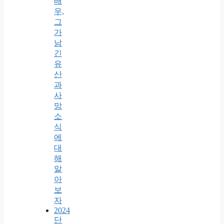
배
우,
그
가
남
긴
유
산
과
사
망
소
식
에
대
해
알
아
보
자
2024
단