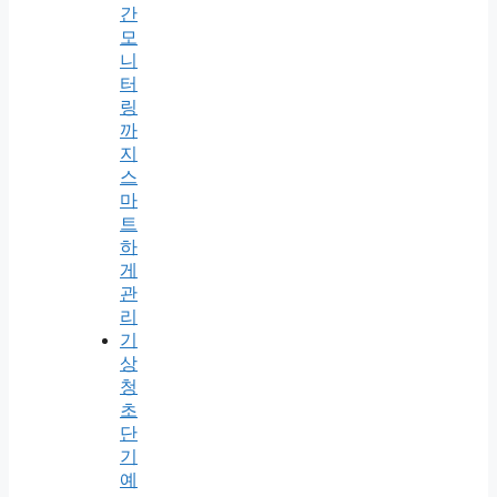
간
모
니
터
링
까
지
스
마
트
하
게
관
리
기
상
청
초
단
기
예