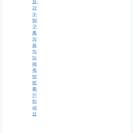
보,
강
수
량,
구
름
의
움
직
임
예
측
방
법
확
인
하
세
요