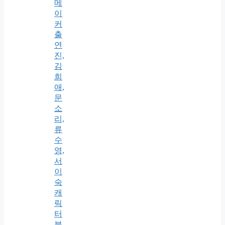
메
이
커
출
연
진,
김
희
애,
문
소
리,
류
수
영,
서
이
숙
캐
릭
터
분