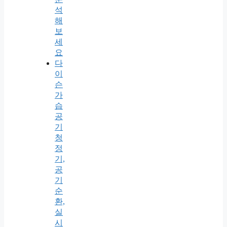
석
해
보
세
요
다
이
슨
가
습
공
기
청
정
기,
공
기
순
환,
실
시