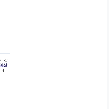
가 간
 예산
다.