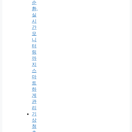
순
환,
실
시
간
모
니
터
링
까
지
스
마
트
하
게
관
리
기
상
청