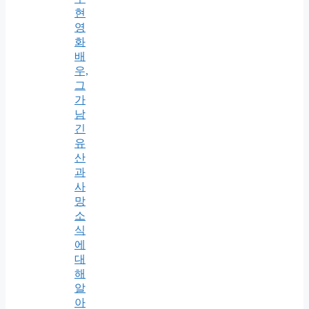
현
영
화
배
우,
그
가
남
긴
유
산
과
사
망
소
식
에
대
해
알
아