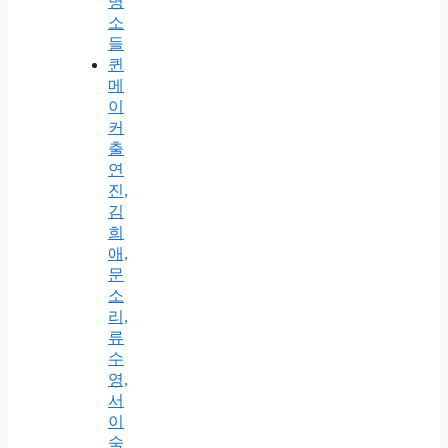
명
소
들
퀸
메
이
커
출
연
진,
김
희
애,
문
소
리,
류
수
영,
서
이
숙