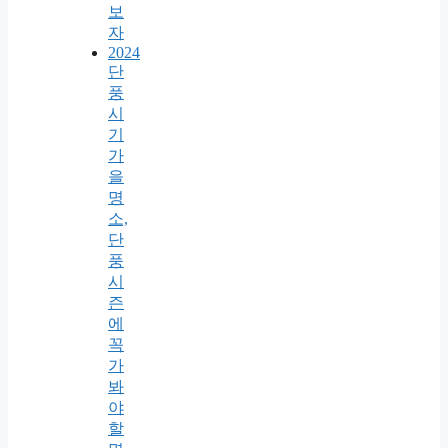
보
자
2024
단
풍
시
기
가
을
명
소,
단
풍
시
즌
에
꼭
가
봐
야
할