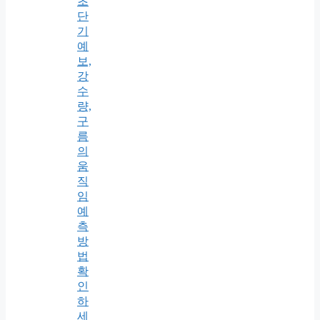
초
단
기
예
보,
강
수
량,
구
름
의
움
직
임
예
측
방
법
확
인
하
세