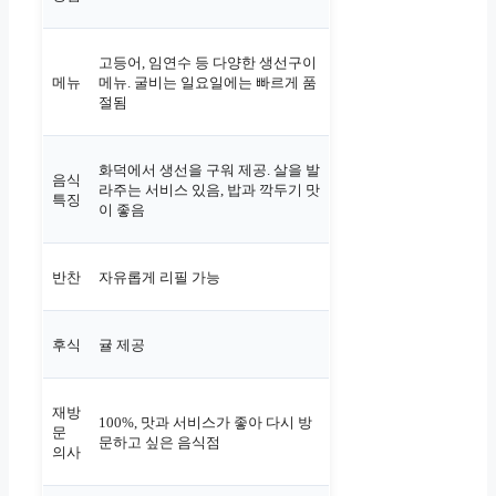
고등어, 임연수 등 다양한 생선구이
메뉴
메뉴. 굴비는 일요일에는 빠르게 품
절됨
화덕에서 생선을 구워 제공. 살을 발
음식
라주는 서비스 있음, 밥과 깍두기 맛
특징
이 좋음
반찬
자유롭게 리필 가능
후식
귤 제공
재방
100%, 맛과 서비스가 좋아 다시 방
문
문하고 싶은 음식점
의사