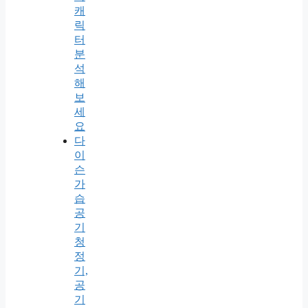
캐
릭
터
분
석
해
보
세
요
다
이
슨
가
습
공
기
청
정
기,
공
기