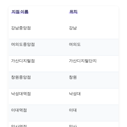
지점 이름
위치
강남중앙점
강남
여의도중앙점
여의도
가산디지털점
가산디지털단지
창원중앙점
창원
낙성대역점
낙성대
이대역점
이대
암사역점
암사