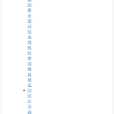
리,
류
수
영,
서
이
숙
캐
릭
터
분
석
해
보
세
요
다
이
슨
가
습