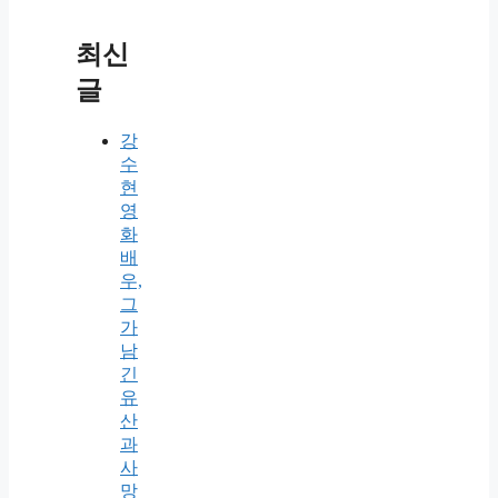
최신
글
강
수
현
영
화
배
우,
그
가
남
긴
유
산
과
사
망