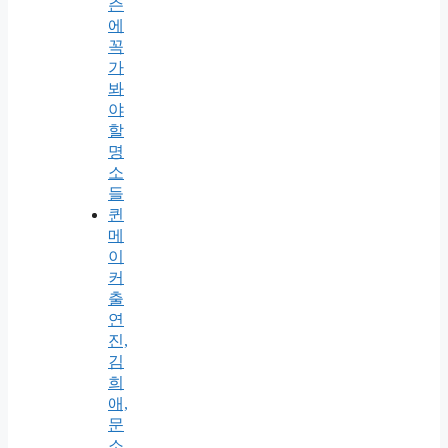
즌
에
꼭
가
봐
야
할
명
소
들
퀸
메
이
커
출
연
진,
김
희
애,
문
소