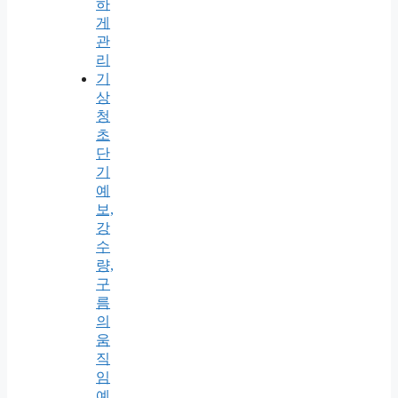
하
게
관
리
기
상
청
초
단
기
예
보,
강
수
량,
구
름
의
움
직
임
예