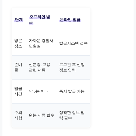
오프라인 발
단계
온라인 발급
급
방문
가까운 경찰서
발급시스템 접속
장소
민원실
준비
신분증, 고용
로그인 후 신청
물
관련 서류
정보 입력
발급
약 5분 이내
즉시 발급 가능
시간
주의
정확한 정보 입
원본 서류 필수
사항
력 필수