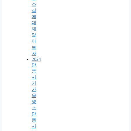
소
식
에
대
해
알
아
보
자
2024
단
풍
시
기
가
을
명
소,
단
풍
시