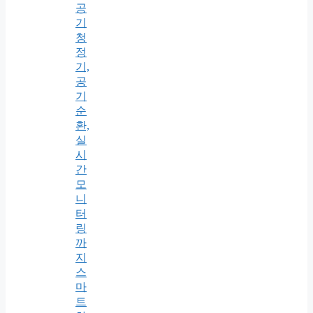
공
기
청
정
기,
공
기
순
환,
실
시
간
모
니
터
링
까
지
스
마
트