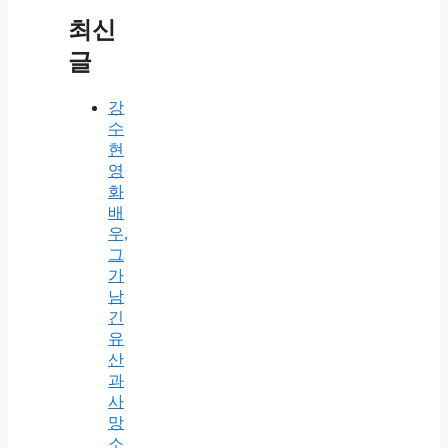
최신
글
강
수
현
영
화
배
우,
그
가
남
긴
유
산
과
사
망
소