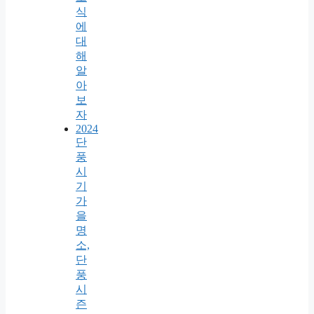
식
에
대
해
알
아
보
자
2024
단
풍
시
기
가
을
명
소,
단
풍
시
즌