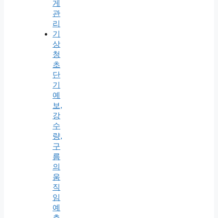
게
관
리
기
상
청
초
단
기
예
보,
강
수
량,
구
름
의
움
직
임
예
측