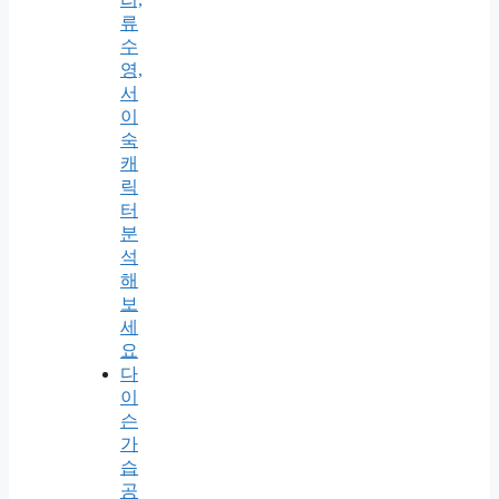
류
수
영,
서
이
숙
캐
릭
터
분
석
해
보
세
요
다
이
슨
가
습
공