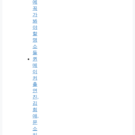
에
꼭
가
봐
야
할
명
소
들
퀸
메
이
커
출
연
진,
김
희
애,
문
소
리,