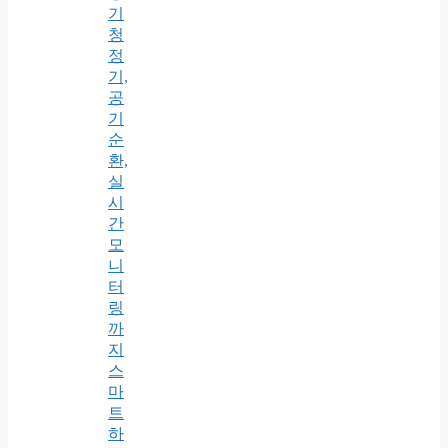
기
청
정
기,
공
기
순
환,
실
시
간
모
니
터
링
까
지
스
마
트
하