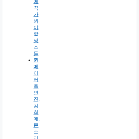
에
꼭
가
봐
야
할
명
소
들
퀸
메
이
커
출
연
진,
김
희
애,
문
소
리,