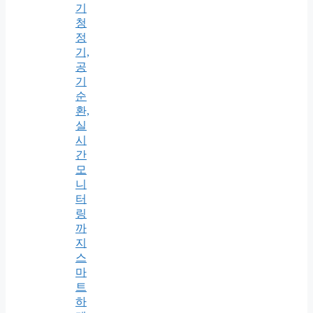
기
청
정
기,
공
기
순
환,
실
시
간
모
니
터
링
까
지
스
마
트
하