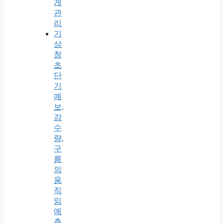
게
관
리
기
상
청
초
단
기
예
보,
강
수
량,
구
름
의
움
직
임
예
측