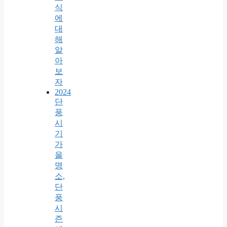
식
에
대
해
알
아
보
자
2024
단
풍
시
기
가
을
명
소,
단
풍
시
즌