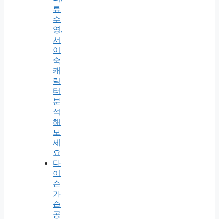
류
수
영,
서
이
숙
캐
릭
터
분
석
해
보
세
요
다
이
슨
가
습
공