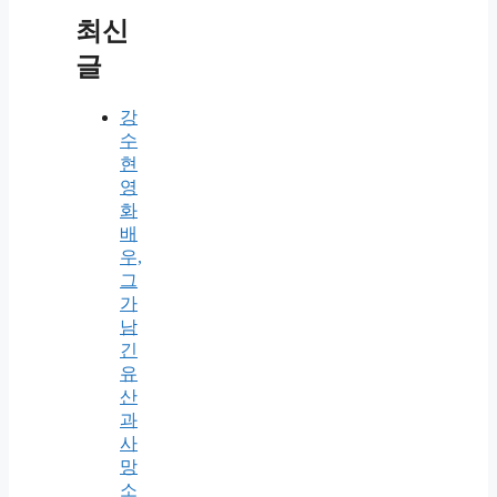
최신
글
강
수
현
영
화
배
우,
그
가
남
긴
유
산
과
사
망
소