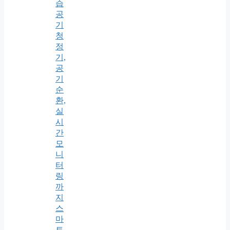
습
공
기
청
정
기,
공
기
순
환,
실
시
간
모
니
터
링
까
지
스
마
트