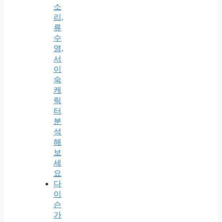
소
리,
류
수
영,
서
이
숙
캐
릭
터
분
석
해
보
세
요
다
이
슨
가