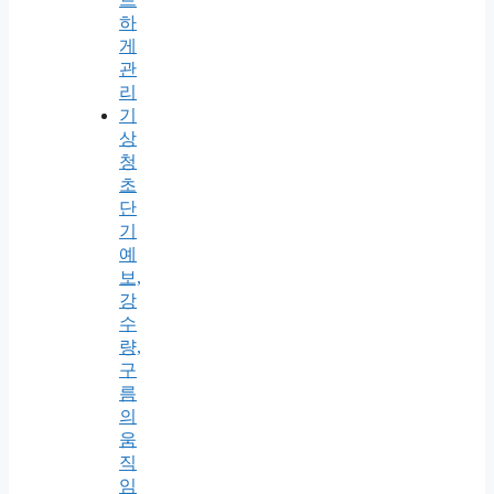
하
게
관
리
기
상
청
초
단
기
예
보,
강
수
량,
구
름
의
움
직
임