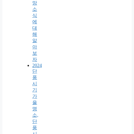
망
소
식
에
대
해
알
아
보
자
2024
단
풍
시
기
가
을
명
소,
단
풍
시