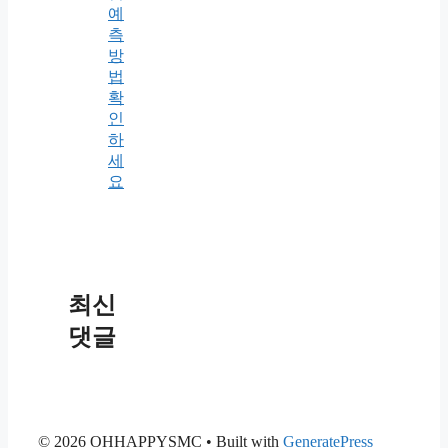
예
측
방
법
확
인
하
세
요
최신
댓글
© 2026 OHHAPPYSMC
• Built with
GeneratePress