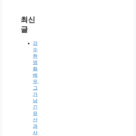
최신
글
강
수
현
영
화
배
우,
그
가
남
긴
유
산
과
사