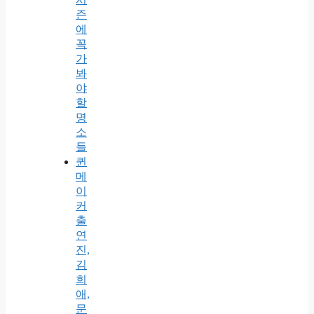
즌
에
꼭
가
봐
야
할
명
소
들
퀸
메
이
커
출
연
진,
김
희
애,
문