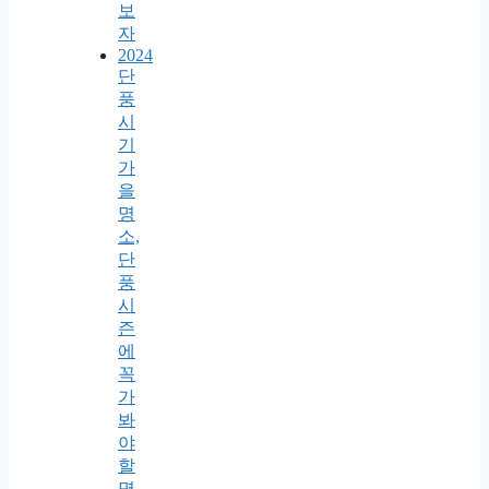
보
자
2024
단
풍
시
기
가
을
명
소,
단
풍
시
즌
에
꼭
가
봐
야
할
명