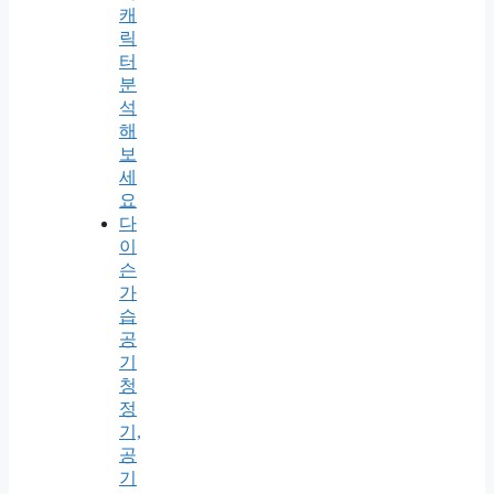
캐
릭
터
분
석
해
보
세
요
다
이
슨
가
습
공
기
청
정
기,
공
기