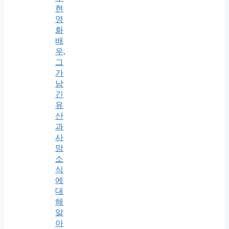
현
영
화
배
우,
그
가
남
긴
유
산
과
사
망
소
식
에
대
해
알
아