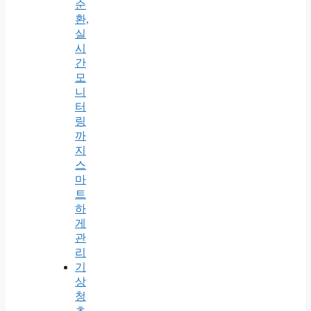
순
환,
실
시
간
모
니
터
링
까
지
스
마
트
하
게
관
리
기
상
청
초