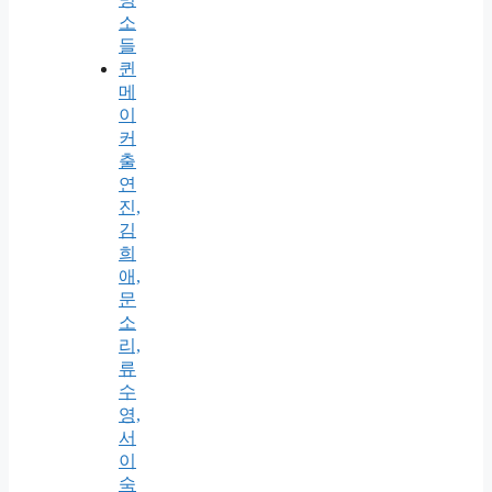
소
들
퀸
메
이
커
출
연
진,
김
희
애,
문
소
리,
류
수
영,
서
이
숙