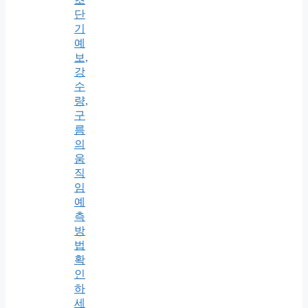
단
기
예
보,
강
수
량,
구
름
의
움
직
임
예
측
방
법
확
인
하
세