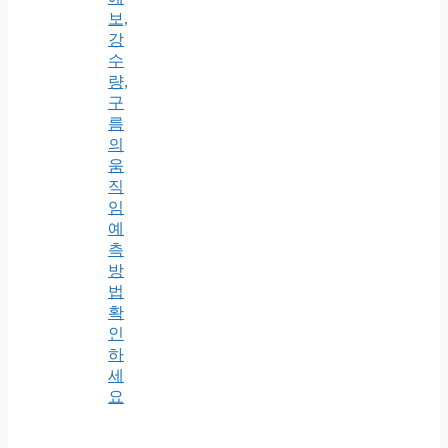
보,
강
수
량,
구
름
의
움
직
임
예
측
방
법
확
인
하
세
요