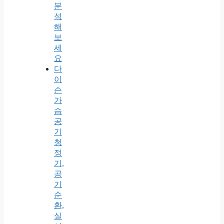
분
석
해
보
세
요
다
이
슨
가
습
공
기
청
정
기,
공
기
순
환,
실