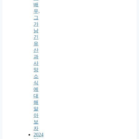
배
우,
그
가
남
긴
유
산
과
사
망
소
식
에
대
해
알
아
보
자
2024