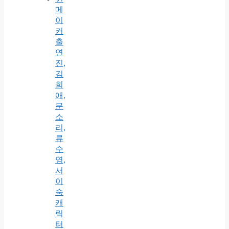
메
이
커
출
연
진,
김
희
애,
문
소
리,
류
수
영,
서
이
숙
캐
릭
터