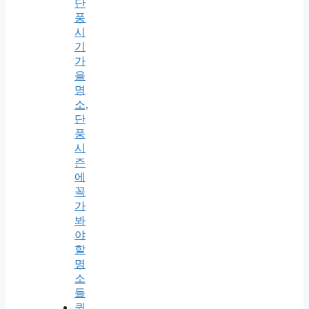
단
풍
시
기
가
을
명
소,
단
풍
시
즌
에
꼭
가
봐
야
할
명
소
들
퀸