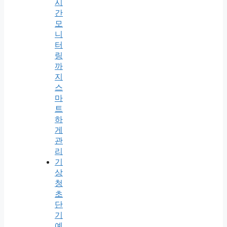
시
간
모
니
터
링
까
지
스
마
트
하
게
관
리
기
상
청
초
단
기
예