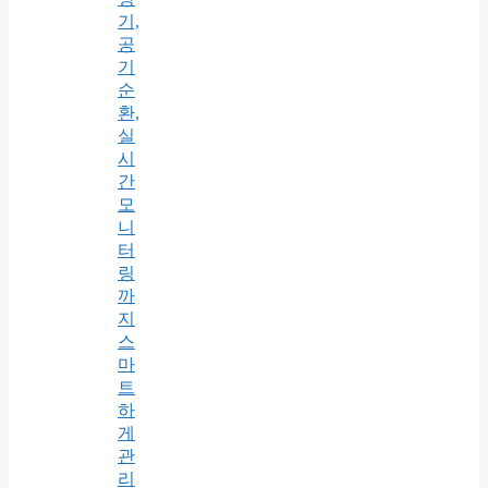
기,
공
기
순
환,
실
시
간
모
니
터
링
까
지
스
마
트
하
게
관
리