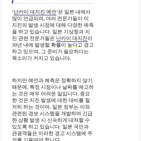
‘
난카이 대지진 예언
‘은 일본 내에서
많이 언급되며, 여러 전문가들이 이
지진의 발생 시점에 대해 다양한 예측
을 하고 있습니다. 일본 기상청과 지
진 관련 전문가들은
난카이 대지진
이
30년 내에 발생할 확률이 높다고 경고
하고 있으며, 그 준비가 필요하다는
목소리가 커지고 있습니다.
하지만 예언과 예측은 정확하지 않기
때문에, 특정 시점이나 날짜를 예고하
는 것은 매우 어려운 일입니다. 중요
한 것은 지진 발생에 대한 대비를 철
저히 하는 것이며, 일본 정부는 이와
관련된 경보 시스템을 개발하여 긴급
한 상황 발생 시 신속하게 대처할 수
있도록 하고 있습니다. 일본 국민과
관광객들은 이러한 경고 시스템에 주
의를 기울여야 합니다.