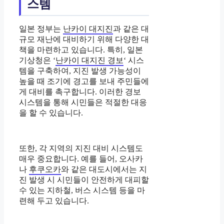
스템
일본 정부는
난카이 대지진
과 같은 대
규모 재난에 대비하기 위해 다양한 대
책을 마련하고 있습니다. 특히, 일본
기상청은 ‘
난카이 대지진 경보
‘ 시스
템을 구축하여, 지진 발생 가능성이
높을 때 조기에 경고를 보내 주민들에
게 대비를 촉구합니다. 이러한 경보
시스템을 통해 시민들은 적절한 대응
을 할 수 있습니다.
또한, 각 지역의 지진 대비 시스템도
매우 중요합니다. 예를 들어, 오사카
나
후쿠오카
와 같은 대도시에서는 지
진 발생 시 시민들이 안전하게 대피할
수 있는 지하철, 버스 시스템 등을 마
련해 두고 있습니다.