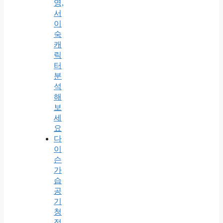
영,
서
이
숙
캐
릭
터
분
석
해
보
세
요
다
이
슨
가
습
공
기
청
정