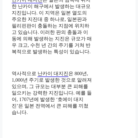
한 난카이 해구에서 발생하는 대규모
지진입니다. 이 지역은 일본 열도의
주요한 지진대 중 하나로, 일본판과
필리핀판이 충돌하는 지점에 위치하
고 있습니다. 이러한 판의 충돌과 이
동에 의해 발생하는 지진은 규모가 매
우 크고, 수천 년 간의 주기를 거쳐 반
복적으로 발생하는 특성이 있습니다.
역사적으로
난카이 대지진
은 800년,
1,000년 주기로 발생한 것으로 알려져
있으며, 그 규모는 대부분 큰 피해를
일으키는 강력한 지진입니다. 예를 들
어, 1707년에 발생한 ‘호에이 대지
진’은 일본 전역에서 큰 피해를 끼쳤
습니다.