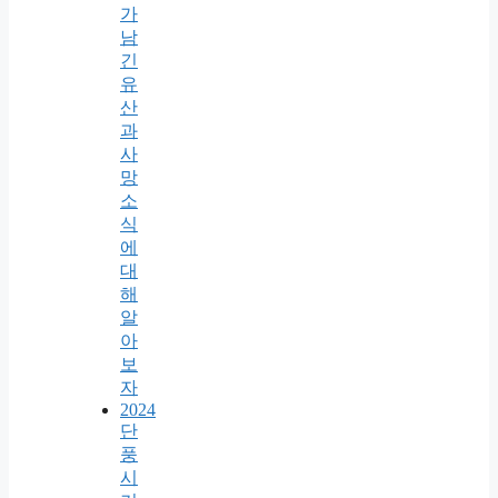
가
남
긴
유
산
과
사
망
소
식
에
대
해
알
아
보
자
2024
단
풍
시