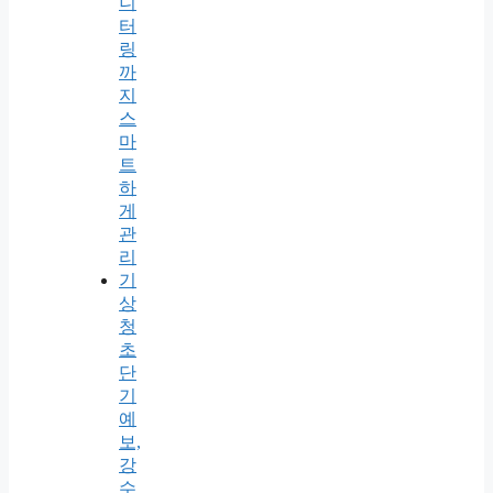
니
터
링
까
지
스
마
트
하
게
관
리
기
상
청
초
단
기
예
보,
강
수