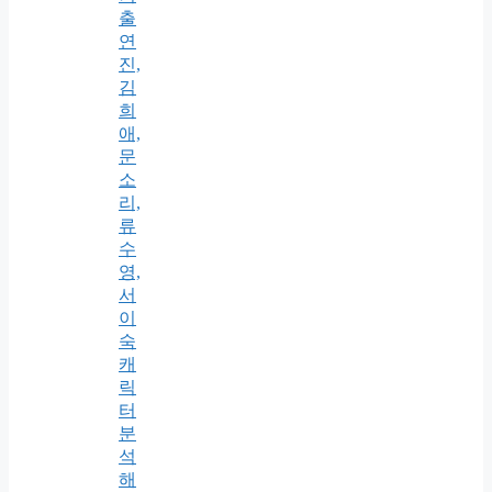
출
연
진,
김
희
애,
문
소
리,
류
수
영,
서
이
숙
캐
릭
터
분
석
해