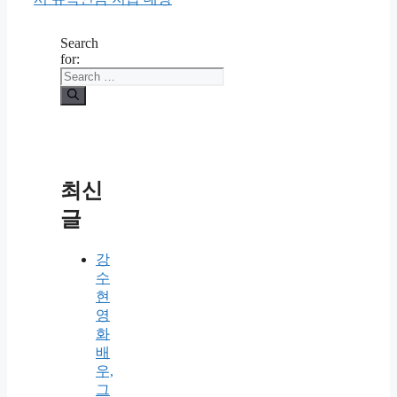
Search
for:
최신
글
강
수
현
영
화
배
우,
그