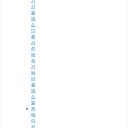
기
가
을
명
소,
단
풍
시
즌
에
꼭
가
봐
야
할
명
소
들
퀸
메
이
커