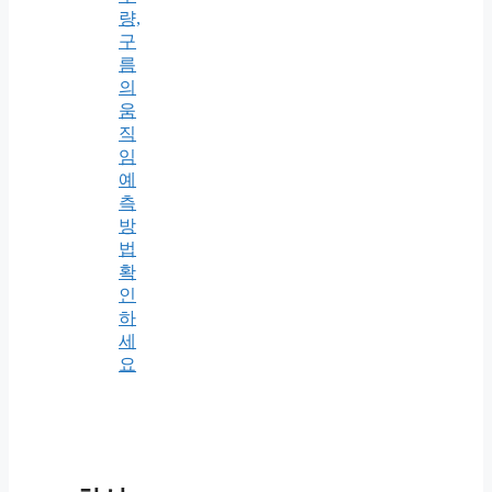
량,
구
름
의
움
직
임
예
측
방
법
확
인
하
세
요