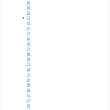
보
세
요
다
이
슨
가
습
공
기
청
정
기,
공
기
순
환,
실
시
간
모