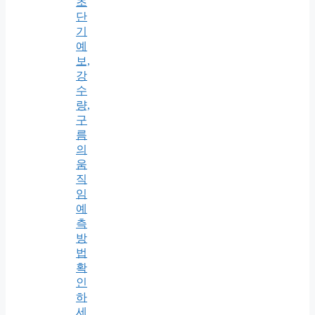
초
단
기
예
보,
강
수
량,
구
름
의
움
직
임
예
측
방
법
확
인
하
세