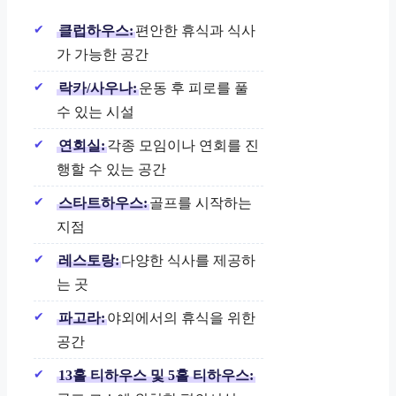
클럽하우스:
편안한 휴식과 식사
가 가능한 공간
락카/사우나:
운동 후 피로를 풀
수 있는 시설
연회실:
각종 모임이나 연회를 진
행할 수 있는 공간
스타트하우스:
골프를 시작하는
지점
레스토랑:
다양한 식사를 제공하
는 곳
파고라:
야외에서의 휴식을 위한
공간
13홀 티하우스 및 5홀 티하우스: