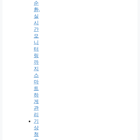
순
환,
실
시
간
모
니
터
링
까
지
스
마
트
하
게
관
리
기
상
청