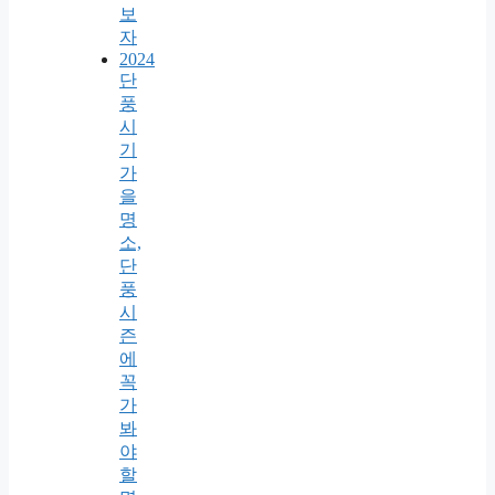
보
자
2024
단
풍
시
기
가
을
명
소,
단
풍
시
즌
에
꼭
가
봐
야
할