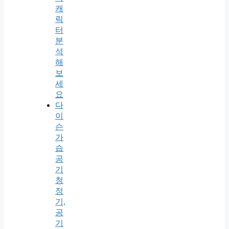
캐
릭
터
분
석
해
보
세
요
다
이
슨
가
습
공
기
청
정
기,
공
기