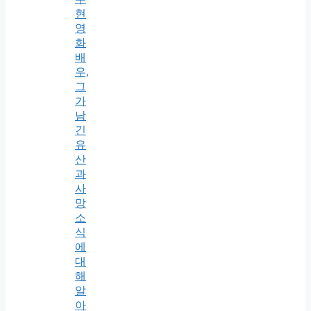
현
영
화
배
우,
그
가
남
긴
유
산
과
사
망
소
식
에
대
해
알
아