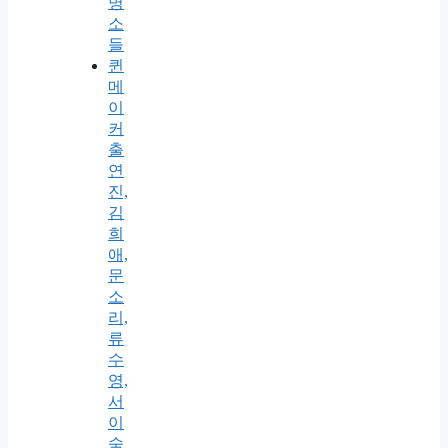
명
소
들
퀸
메
이
커
출
연
진,
김
희
애,
문
소
리,
류
수
영,
서
이
숙