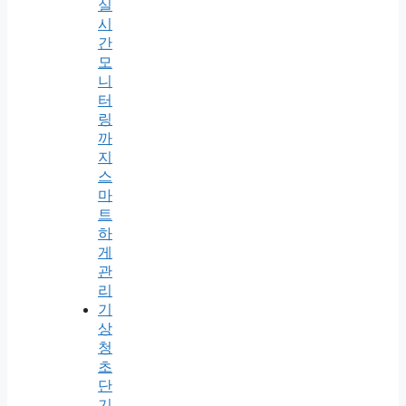
실
시
간
모
니
터
링
까
지
스
마
트
하
게
관
리
기
상
청
초
단
기