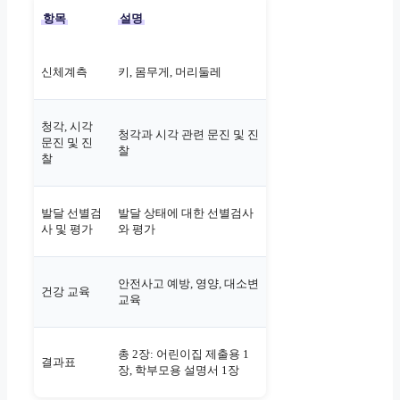
항목
설명
신체계측
키, 몸무게, 머리둘레
청각, 시각
청각과 시각 관련 문진 및 진
문진 및 진
찰
찰
발달 선별검
발달 상태에 대한 선별검사
사 및 평가
와 평가
안전사고 예방, 영양, 대소변
건강 교육
교육
총 2장: 어린이집 제출용 1
결과표
장, 학부모용 설명서 1장