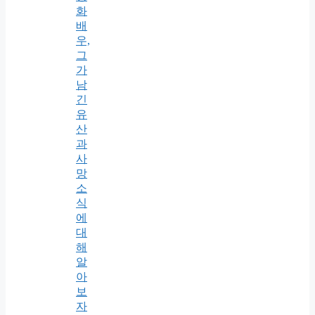
화
배
우,
그
가
남
긴
유
산
과
사
망
소
식
에
대
해
알
아
보
자