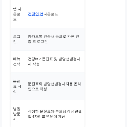
앱 다
운로
건강인 앱
다운로드
드
로그
카카오톡 인증서 등으로 간편 인
인
증 후 로그인
메뉴
건강in > 문진표 및 발달선별검사
선택
지 작성
문진
문진표와 발달선별검사지를 온라
표 작
인으로 작성
성
병원
작성한 문진표와 부모님의 생년월
방문
일 4자리를 병원에 제공
시