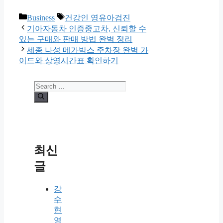
Categories
Tags
Business
건강인 영유아검진
기아자동차 인증중고차, 신뢰할 수
있는 구매와 판매 방법 완벽 정리
세종 나성 메가박스 주차장 완벽 가
이드와 상영시간표 확인하기
Search
for:
최신
글
강
수
현
영