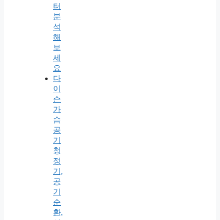
터
분
석
해
보
세
요
다
이
슨
가
습
공
기
청
정
기,
공
기
순
환,