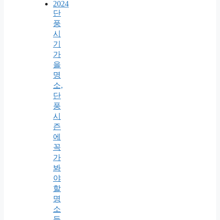
2024
단
풍
시
기
가
을
명
소,
단
풍
시
즌
에
꼭
가
봐
야
할
명
소
들