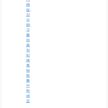
예
보,
강
수
량,
구
름
의
움
직
임
예
측
방
법
확
인
하
세
요