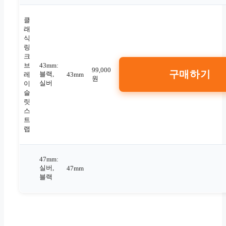
클
래
식
링
크
브
43mm:
99,000
구매하기
블랙,
레
43mm
원
실버
이
슬
릿
스
트
랩
47mm:
실버,
47mm
블랙