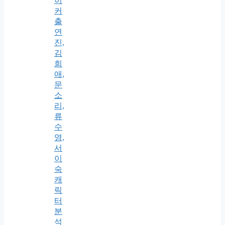
이
커
출
연
진,
김
희
애,
문
소
리,
류
수
영,
서
이
숙
캐
릭
터
분
석