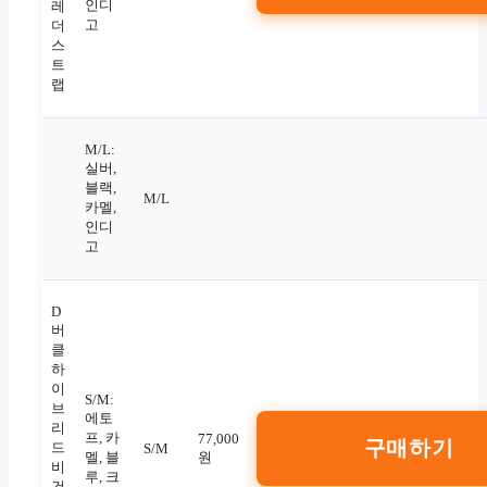
인디
레
고
더
스
트
랩
M/L:
실버,
블랙,
M/L
카멜,
인디
고
D
버
클
하
이
S/M:
브
에토
리
프, 카
77,000
구매하기
드
S/M
멜, 블
원
비
루, 크
건