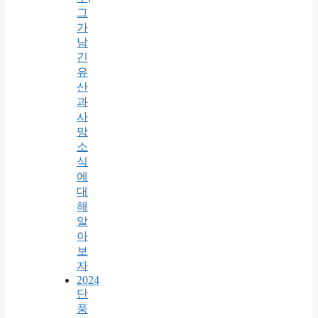
그
가
남
긴
유
산
과
사
망
소
식
에
대
해
알
아
보
자
2024
단
풍