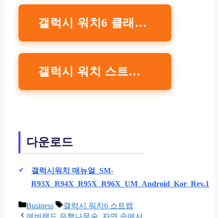
갤럭시 워치6 클래식 47 mm 링크 브레이슬릿 스트랩 구매 바로가기 삼성전자
갤럭시 워치 스트랩 구매하기 바로가기 네이버 쇼핑
다운로드
갤럭시워치 매뉴얼_SM-
R93X_R94X_R95X_R96X_UM_Android_Kor_Rev.1
Categories
Tags
Business
갤럭시 워치6 스트랩
에버랜드 은행나무숲, 자연 속에서