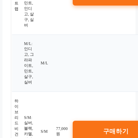
민트,
트
인디
랩
고, 살
구, 실
버
M/L:
인디
고, 그
라파
M/L
이트,
민트,
살구,
실버
하
이
브
리
S/M:
실버,
드
블랙,
비
77,000
구매하기
S/M
카멜,
원
건