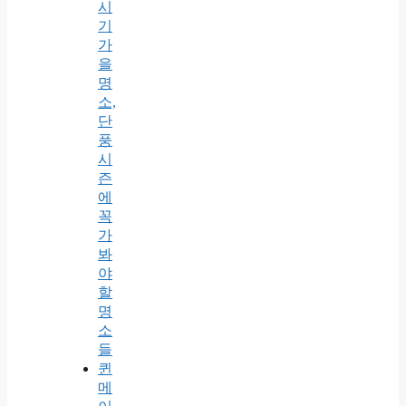
시
기
가
을
명
소,
단
풍
시
즌
에
꼭
가
봐
야
할
명
소
들
퀸
메