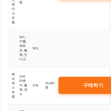
림
레
더
스
트
랩
M/L:
카멜,
에토
M/L
프, 블
랙, 인
디고
패
S/M:
브
라벤
릭
59,400
구매하기
더, 블
S/M
원
스
랙, 샌
트
드
랩