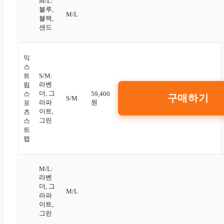
M/L:
블루,
M/L
블랙,
샌드
익
스
트
S/M:
라벤
림
더, 그
스
59,400
구매하기
S/M
라파
원
포
이트,
츠
그린
스
트
랩
M/L:
라벤
더, 그
M/L
라파
이트,
그린