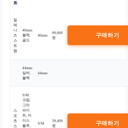
류
밀
레
니
40mm:
99,000
구매하기
블랙,
즈
40mm
원
골드
스
트
랩
44mm:
실버,
44mm
블랙
S/M:
크림,
그라
파이
스
트, 아
포
이스
츠
59,400
구매하기
S/M
블루,
원
스